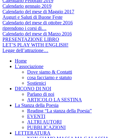
Calendario Febbraio 2019
Calendario gennaio 2019
Calendario del mese di Maggio 2017
Auguri e Saluti di Buone Feste
Calendario del mese di ottobre 2016
riprendono i corsi di…
Calendario del mese di Marzo 2016
PRESENTAZIONE LIBRO
LET’S PLAY WITH ENGLISH!
Legge dell’attrazione…
Home
L’associazione
Dove siamo & Contatti
cosa facciamo e statuto
Sostienici
DICONO DI NOI
Parlano di noi
ARTICOLO LA SESTINA
La Stanza della Poesia
Reading “La stanza della Poesia”
EVENTI
ALTRI AUTORI
PUBBLICAZIONI
LETTERATURA