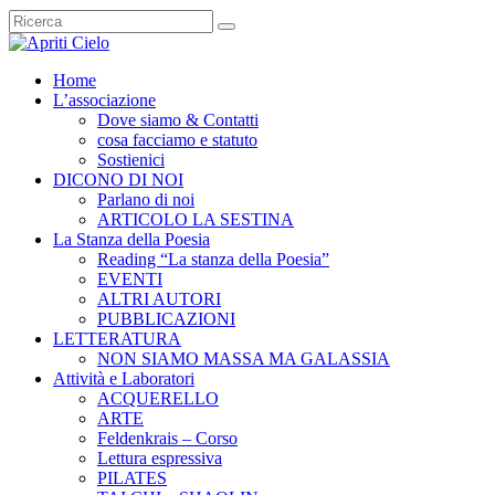
Home
L’associazione
Dove siamo & Contatti
cosa facciamo e statuto
Sostienici
DICONO DI NOI
Parlano di noi
ARTICOLO LA SESTINA
La Stanza della Poesia
Reading “La stanza della Poesia”
EVENTI
ALTRI AUTORI
PUBBLICAZIONI
LETTERATURA
NON SIAMO MASSA MA GALASSIA
Attività e Laboratori
ACQUERELLO
ARTE
Feldenkrais – Corso
Lettura espressiva
PILATES