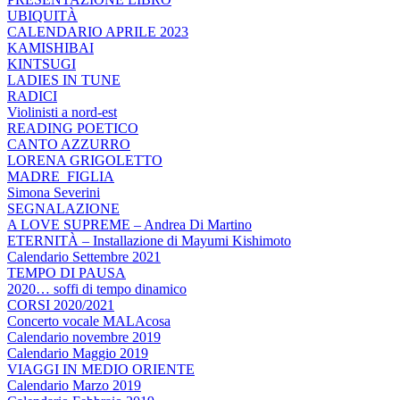
UBIQUITÀ
CALENDARIO APRILE 2023
KAMISHIBAI
KINTSUGI
LADIES IN TUNE
RADICI
Violinisti a nord-est
READING POETICO
CANTO AZZURRO
LORENA GRIGOLETTO
MADRE_FIGLIA
Simona Severini
SEGNALAZIONE
A LOVE SUPREME – Andrea Di Martino
ETERNITÀ – Installazione di Mayumi Kishimoto
Calendario Settembre 2021
TEMPO DI PAUSA
2020… soffi di tempo dinamico
CORSI 2020/2021
Concerto vocale MALAcosa
Calendario novembre 2019
Calendario Maggio 2019
VIAGGI IN MEDIO ORIENTE
Calendario Marzo 2019