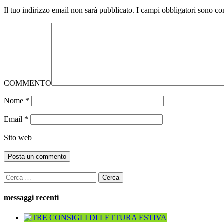
Il tuo indirizzo email non sarà pubblicato.
I campi obbligatori sono co
COMMENTO
Nome
*
Email
*
Sito web
Ricerca
per:
messaggi recenti