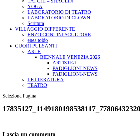
TAI CHI – SHAOLIN
YOGA
LABORATORIO DI TEATRO
LABORATORIO DI CLOWN
Scrittura
VILLAGGIO DIFFERENTE
ENZO CONTINI SCULTORE
enea toldo
CUORI PULSANTI
ARTE
BIENNALE VENEZIA 2026
ARTISTE/I
PADIGLIONI-NEWS
PADIGLIONI-NEWS
LETTERATURA
TEATRO
Seleziona Pagina
17835127_1149180198538117_7780643232
Lascia un commento