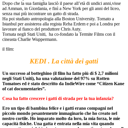
Dopo che la sua famiglia lasciò il paese all’età di undici anni,visse
ad Amman, in Giordania, e finì a New York per gli anni del liceo,
senza mai più incontrare un gatto di strada.
Ha poi studiato antropologia alla Boston University. Tornato a
Istanbul per assisterea alla regista Reha Erdem e poi a Londra per
lavorare al fianco del produttore Chris Auty.
Tornata negli Stati Uniti, ha co-fondato la Termite Films con il
cineasta Charlie Wuppermann.
il film:
KEDI . La città dei gatti
Un successo al botteghino (il film ha fatto più di $ 2,7 milioni
negli Stati Uniti), ha una valutazione del 97% su Rotten
Tomatoes ed è stato descritto da IndieWire come “Citizen Kane
of cat documentaries”.
Cosa ha fatto crescere i gatti di strada per la tua infanzia?
Ero un tipo di bambina felice e i gatti erano compagni nel
piccolo mondo pesantemente immaginario che ho creato nel
nostro cortile. Ho imparato molto da loro, la mia forza, le mie
capacità fisiche. Una gatta è entrata nella mia vita quando