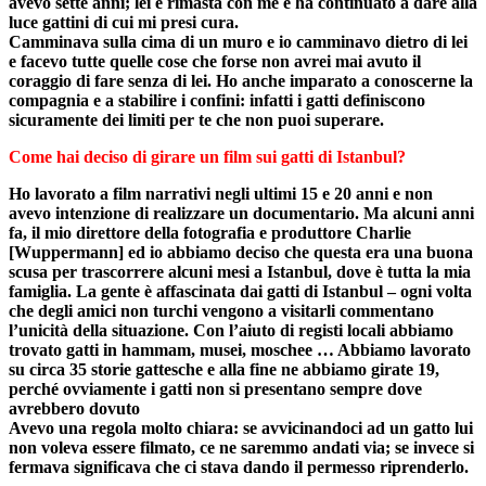
avevo sette anni; lei è rimasta con me e ha continuato a dare alla
luce gattini di cui mi presi cura.
Camminava sulla cima di un muro e io camminavo dietro di lei
e facevo tutte quelle cose che forse non avrei mai avuto il
coraggio di fare senza di lei. Ho anche imparato a conoscerne la
compagnia e a stabilire i confini: infatti i gatti definiscono
sicuramente dei limiti per te che non puoi superare.
Come hai deciso di girare un film sui gatti di Istanbul?
Ho lavorato a film narrativi negli ultimi 15 e 20 anni e non
avevo intenzione di realizzare un documentario. Ma alcuni anni
fa, il mio direttore della fotografia e produttore Charlie
[Wuppermann] ed io abbiamo deciso che questa era una buona
scusa per trascorrere alcuni mesi a Istanbul, dove è tutta la mia
famiglia. La gente è affascinata dai gatti di Istanbul – ogni volta
che degli amici non turchi vengono a visitarli commentano
l’unicità della situazione.
Con l’aiuto di registi locali abbiamo
trovato gatti in hammam, musei, moschee … Abbiamo lavorato
su circa 35 storie gattesche e alla fine ne abbiamo girate 19,
perché ovviamente i gatti non si presentano sempre dove
avrebbero dovuto
Avevo una regola molto chiara: se avvicinandoci ad un gatto lui
non voleva essere filmato, ce ne saremmo andati via; se invece si
fermava significava che ci stava dando il permesso riprenderlo.