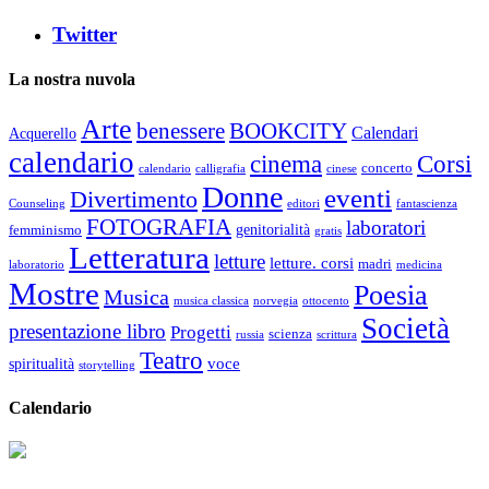
Twitter
La nostra nuvola
Arte
benessere
BOOKCITY
Calendari
Acquerello
calendario
cinema
Corsi
concerto
calendario
calligrafia
cinese
Donne
eventi
Divertimento
Counseling
editori
fantascienza
FOTOGRAFIA
laboratori
genitorialità
femminismo
gratis
Letteratura
letture
letture. corsi
madri
laboratorio
medicina
Mostre
Poesia
Musica
musica classica
norvegia
ottocento
Società
presentazione libro
Progetti
scienza
russia
scrittura
Teatro
voce
spiritualità
storytelling
Calendario