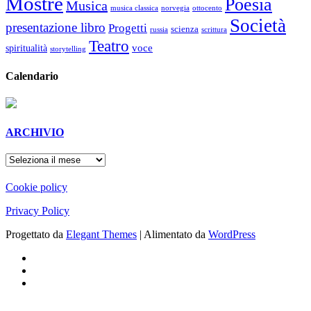
Mostre
Poesia
Musica
musica classica
norvegia
ottocento
Società
presentazione libro
Progetti
scienza
russia
scrittura
Teatro
voce
spiritualità
storytelling
Calendario
ARCHIVIO
ARCHIVIO
Cookie policy
Privacy Policy
Progettato da
Elegant Themes
| Alimentato da
WordPress