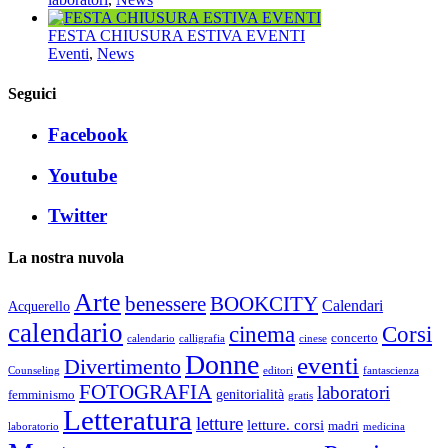
FESTA CHIUSURA ESTIVA EVENTI
Eventi
,
News
Seguici
Facebook
Youtube
Twitter
La nostra nuvola
Arte
benessere
BOOKCITY
Calendari
Acquerello
calendario
cinema
Corsi
concerto
calendario
calligrafia
cinese
Donne
eventi
Divertimento
Counseling
editori
fantascienza
FOTOGRAFIA
laboratori
genitorialità
femminismo
gratis
Letteratura
letture
letture. corsi
madri
laboratorio
medicina