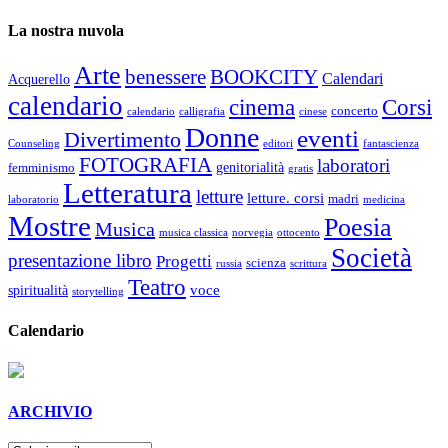
La nostra nuvola
Arte
benessere
BOOKCITY
Calendari
Acquerello
calendario
cinema
Corsi
concerto
calendario
calligrafia
cinese
Donne
eventi
Divertimento
Counseling
editori
fantascienza
FOTOGRAFIA
laboratori
genitorialità
femminismo
gratis
Letteratura
letture
letture. corsi
madri
laboratorio
medicina
Mostre
Poesia
Musica
musica classica
norvegia
ottocento
Società
presentazione libro
Progetti
scienza
russia
scrittura
Teatro
voce
spiritualità
storytelling
Calendario
ARCHIVIO