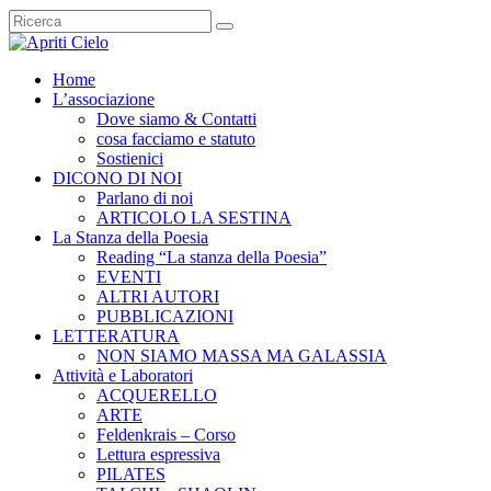
Home
L’associazione
Dove siamo & Contatti
cosa facciamo e statuto
Sostienici
DICONO DI NOI
Parlano di noi
ARTICOLO LA SESTINA
La Stanza della Poesia
Reading “La stanza della Poesia”
EVENTI
ALTRI AUTORI
PUBBLICAZIONI
LETTERATURA
NON SIAMO MASSA MA GALASSIA
Attività e Laboratori
ACQUERELLO
ARTE
Feldenkrais – Corso
Lettura espressiva
PILATES