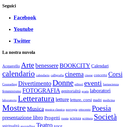
Seguici
Facebook
Youtube
Twitter
La nostra nuvola
Arte
benessere
BOOKCITY
Calendari
Acquerello
calendario
cinema
Corsi
concerto
calendario
calligrafia
cinese
Donne
eventi
Divertimento
Counseling
editori
fantascienza
FOTOGRAFIA
laboratori
genitorialità
femminismo
gratis
Letteratura
letture
letture. corsi
madri
laboratorio
medicina
Mostre
Poesia
Musica
musica classica
norvegia
ottocento
Società
presentazione libro
Progetti
scienza
russia
scrittura
Teatro
voce
spiritualità
storytelling