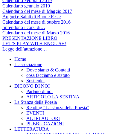
Calendario Febbraio 2019
Calendario gennaio 2019
Calendario del mese di Maggio 2017
Auguri e Saluti di Buone Feste
Calendario del mese di ottobre 2016
riprendono i corsi di…
Calendario del mese di Marzo 2016
PRESENTAZIONE LIBRO
LET’S PLAY WITH ENGLISH!
Legge dell’attrazione…
Home
L’associazione
Dove siamo & Contatti
cosa facciamo e statuto
Sostienici
DICONO DI NOI
Parlano di noi
ARTICOLO LA SESTINA
La Stanza della Poesia
Reading “La stanza della Poesia”
EVENTI
ALTRI AUTORI
PUBBLICAZIONI
LETTERATURA