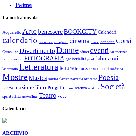
Twitter
La nostra nuvola
Arte
benessere
BOOKCITY
Calendari
Acquerello
calendario
cinema
Corsi
concerto
calendario
calligrafia
cinese
Donne
eventi
Divertimento
Counseling
editori
fantascienza
FOTOGRAFIA
laboratori
genitorialità
femminismo
gratis
Letteratura
letture
letture. corsi
madri
laboratorio
medicina
Mostre
Poesia
Musica
musica classica
norvegia
ottocento
Società
presentazione libro
Progetti
scienza
russia
scrittura
Teatro
voce
spiritualità
storytelling
Calendario
ARCHIVIO