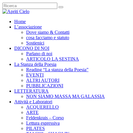
Home
L’associazione
Dove siamo & Contatti
cosa facciamo e statuto
Sostienici
DICONO DI NOI
Parlano di noi
ARTICOLO LA SESTINA
La Stanza della Poesia
Reading “La stanza della Poesia”
EVENTI
ALTRI AUTORI
PUBBLICAZIONI
LETTERATURA
NON SIAMO MASSA MA GALASSIA
Attività e Laboratori
ACQUERELLO
ARTE
Feldenkrais – Corso
Lettura espressiva
PILATES