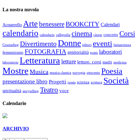
La nostra nuvola
Arte
benessere
BOOKCITY
Calendari
Acquerello
calendario
cinema
Corsi
concerto
calendario
calligrafia
cinese
Donne
eventi
Divertimento
Counseling
editori
fantascienza
FOTOGRAFIA
laboratori
genitorialità
femminismo
gratis
Letteratura
letture
letture. corsi
madri
laboratorio
medicina
Mostre
Poesia
Musica
musica classica
norvegia
ottocento
Società
presentazione libro
Progetti
scienza
russia
scrittura
Teatro
voce
spiritualità
storytelling
Calendario
ARCHIVIO