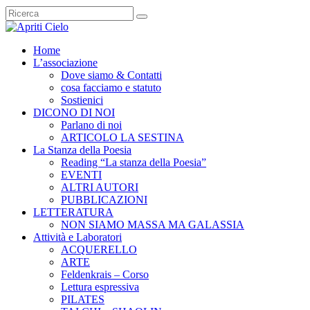
Home
L’associazione
Dove siamo & Contatti
cosa facciamo e statuto
Sostienici
DICONO DI NOI
Parlano di noi
ARTICOLO LA SESTINA
La Stanza della Poesia
Reading “La stanza della Poesia”
EVENTI
ALTRI AUTORI
PUBBLICAZIONI
LETTERATURA
NON SIAMO MASSA MA GALASSIA
Attività e Laboratori
ACQUERELLO
ARTE
Feldenkrais – Corso
Lettura espressiva
PILATES