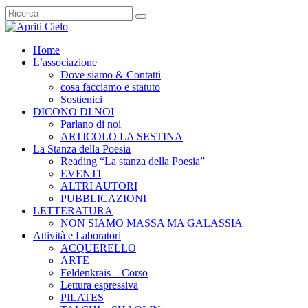
Home
L’associazione
Dove siamo & Contatti
cosa facciamo e statuto
Sostienici
DICONO DI NOI
Parlano di noi
ARTICOLO LA SESTINA
La Stanza della Poesia
Reading “La stanza della Poesia”
EVENTI
ALTRI AUTORI
PUBBLICAZIONI
LETTERATURA
NON SIAMO MASSA MA GALASSIA
Attività e Laboratori
ACQUERELLO
ARTE
Feldenkrais – Corso
Lettura espressiva
PILATES