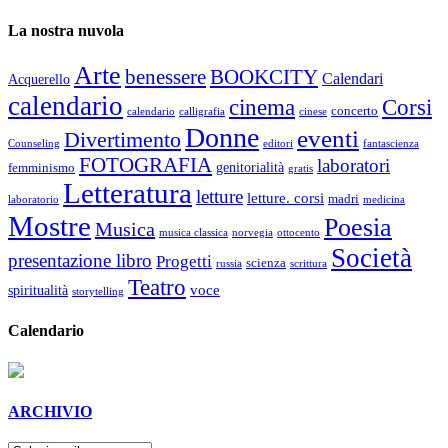
La nostra nuvola
Arte
benessere
BOOKCITY
Calendari
Acquerello
calendario
cinema
Corsi
concerto
calendario
calligrafia
cinese
Donne
eventi
Divertimento
Counseling
editori
fantascienza
FOTOGRAFIA
laboratori
genitorialità
femminismo
gratis
Letteratura
letture
letture. corsi
madri
laboratorio
medicina
Mostre
Poesia
Musica
musica classica
norvegia
ottocento
Società
presentazione libro
Progetti
scienza
russia
scrittura
Teatro
voce
spiritualità
storytelling
Calendario
ARCHIVIO