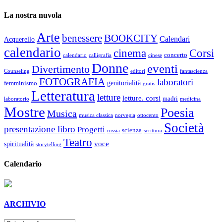
La nostra nuvola
Arte
benessere
BOOKCITY
Calendari
Acquerello
calendario
cinema
Corsi
concerto
calendario
calligrafia
cinese
Donne
eventi
Divertimento
Counseling
editori
fantascienza
FOTOGRAFIA
laboratori
genitorialità
femminismo
gratis
Letteratura
letture
letture. corsi
madri
laboratorio
medicina
Mostre
Poesia
Musica
musica classica
norvegia
ottocento
Società
presentazione libro
Progetti
scienza
russia
scrittura
Teatro
voce
spiritualità
storytelling
Calendario
ARCHIVIO