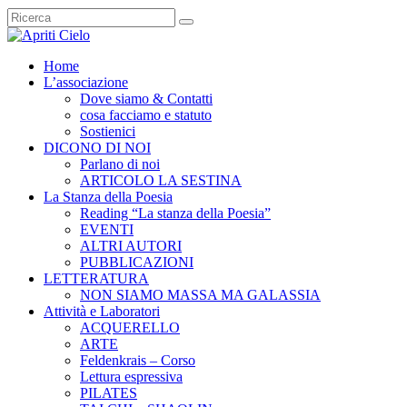
Home
L’associazione
Dove siamo & Contatti
cosa facciamo e statuto
Sostienici
DICONO DI NOI
Parlano di noi
ARTICOLO LA SESTINA
La Stanza della Poesia
Reading “La stanza della Poesia”
EVENTI
ALTRI AUTORI
PUBBLICAZIONI
LETTERATURA
NON SIAMO MASSA MA GALASSIA
Attività e Laboratori
ACQUERELLO
ARTE
Feldenkrais – Corso
Lettura espressiva
PILATES