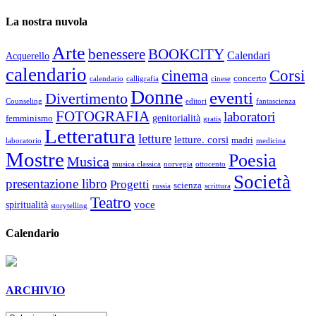
La nostra nuvola
Arte
benessere
BOOKCITY
Calendari
Acquerello
calendario
cinema
Corsi
concerto
calendario
calligrafia
cinese
Donne
eventi
Divertimento
Counseling
editori
fantascienza
FOTOGRAFIA
laboratori
genitorialità
femminismo
gratis
Letteratura
letture
letture. corsi
madri
laboratorio
medicina
Mostre
Poesia
Musica
musica classica
norvegia
ottocento
Società
presentazione libro
Progetti
scienza
russia
scrittura
Teatro
voce
spiritualità
storytelling
Calendario
ARCHIVIO