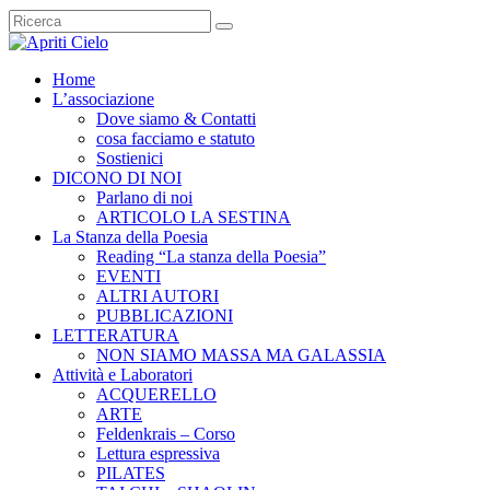
Home
L’associazione
Dove siamo & Contatti
cosa facciamo e statuto
Sostienici
DICONO DI NOI
Parlano di noi
ARTICOLO LA SESTINA
La Stanza della Poesia
Reading “La stanza della Poesia”
EVENTI
ALTRI AUTORI
PUBBLICAZIONI
LETTERATURA
NON SIAMO MASSA MA GALASSIA
Attività e Laboratori
ACQUERELLO
ARTE
Feldenkrais – Corso
Lettura espressiva
PILATES