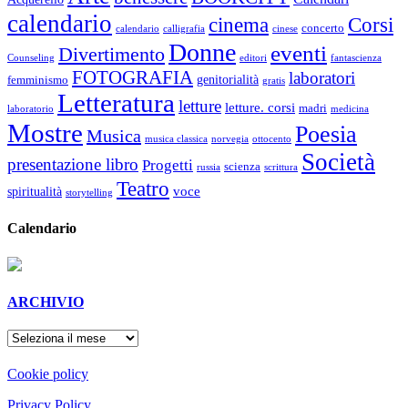
calendario
cinema
Corsi
concerto
calendario
calligrafia
cinese
Donne
eventi
Divertimento
Counseling
editori
fantascienza
FOTOGRAFIA
laboratori
genitorialità
femminismo
gratis
Letteratura
letture
letture. corsi
madri
laboratorio
medicina
Mostre
Poesia
Musica
musica classica
norvegia
ottocento
Società
presentazione libro
Progetti
scienza
russia
scrittura
Teatro
voce
spiritualità
storytelling
Calendario
ARCHIVIO
ARCHIVIO
Cookie policy
Privacy Policy