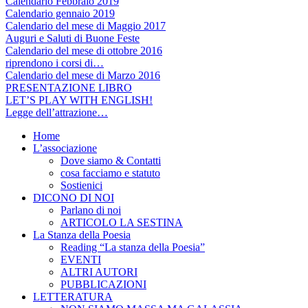
Calendario Febbraio 2019
Calendario gennaio 2019
Calendario del mese di Maggio 2017
Auguri e Saluti di Buone Feste
Calendario del mese di ottobre 2016
riprendono i corsi di…
Calendario del mese di Marzo 2016
PRESENTAZIONE LIBRO
LET’S PLAY WITH ENGLISH!
Legge dell’attrazione…
Home
L’associazione
Dove siamo & Contatti
cosa facciamo e statuto
Sostienici
DICONO DI NOI
Parlano di noi
ARTICOLO LA SESTINA
La Stanza della Poesia
Reading “La stanza della Poesia”
EVENTI
ALTRI AUTORI
PUBBLICAZIONI
LETTERATURA