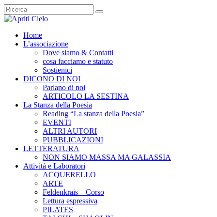
Home
L’associazione
Dove siamo & Contatti
cosa facciamo e statuto
Sostienici
DICONO DI NOI
Parlano di noi
ARTICOLO LA SESTINA
La Stanza della Poesia
Reading “La stanza della Poesia”
EVENTI
ALTRI AUTORI
PUBBLICAZIONI
LETTERATURA
NON SIAMO MASSA MA GALASSIA
Attività e Laboratori
ACQUERELLO
ARTE
Feldenkrais – Corso
Lettura espressiva
PILATES