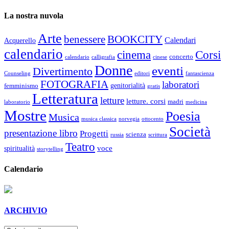
La nostra nuvola
Arte
benessere
BOOKCITY
Calendari
Acquerello
calendario
cinema
Corsi
concerto
calendario
calligrafia
cinese
Donne
eventi
Divertimento
Counseling
editori
fantascienza
FOTOGRAFIA
laboratori
genitorialità
femminismo
gratis
Letteratura
letture
letture. corsi
madri
laboratorio
medicina
Mostre
Poesia
Musica
musica classica
norvegia
ottocento
Società
presentazione libro
Progetti
scienza
russia
scrittura
Teatro
voce
spiritualità
storytelling
Calendario
ARCHIVIO