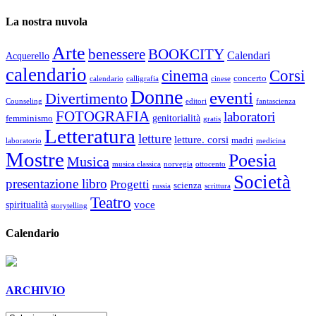
La nostra nuvola
Arte
benessere
BOOKCITY
Calendari
Acquerello
calendario
cinema
Corsi
concerto
calendario
calligrafia
cinese
Donne
eventi
Divertimento
Counseling
editori
fantascienza
FOTOGRAFIA
laboratori
genitorialità
femminismo
gratis
Letteratura
letture
letture. corsi
madri
laboratorio
medicina
Mostre
Poesia
Musica
musica classica
norvegia
ottocento
Società
presentazione libro
Progetti
scienza
russia
scrittura
Teatro
voce
spiritualità
storytelling
Calendario
ARCHIVIO