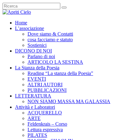
Home
L’associazione
Dove siamo & Contatti
cosa facciamo e statuto
Sostienici
DICONO DI NOI
Parlano di noi
ARTICOLO LA SESTINA
La Stanza della Poesia
Reading “La stanza della Poesia”
EVENTI
ALTRI AUTORI
PUBBLICAZIONI
LETTERATURA
NON SIAMO MASSA MA GALASSIA
Attività e Laboratori
ACQUERELLO
ARTE
Feldenkrais – Corso
Lettura espressiva
PILATES