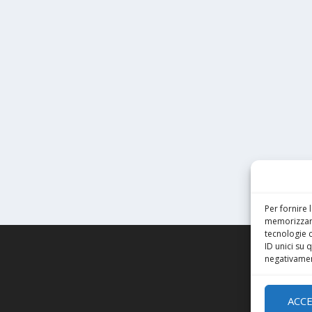
Per fornire 
memorizzare
tecnologie 
ID unici su 
negativament
ACC