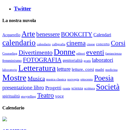
Twitter
La nostra nuvola
Arte
benessere
BOOKCITY
Calendari
Acquerello
calendario
cinema
Corsi
concerto
calendario
calligrafia
cinese
Donne
eventi
Divertimento
Counseling
editori
fantascienza
FOTOGRAFIA
laboratori
genitorialità
femminismo
gratis
Letteratura
letture
letture. corsi
madri
laboratorio
medicina
Mostre
Poesia
Musica
musica classica
norvegia
ottocento
Società
presentazione libro
Progetti
scienza
russia
scrittura
Teatro
voce
spiritualità
storytelling
Calendario