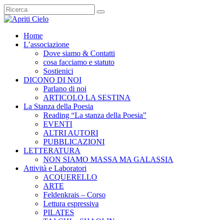
Home
L’associazione
Dove siamo & Contatti
cosa facciamo e statuto
Sostienici
DICONO DI NOI
Parlano di noi
ARTICOLO LA SESTINA
La Stanza della Poesia
Reading “La stanza della Poesia”
EVENTI
ALTRI AUTORI
PUBBLICAZIONI
LETTERATURA
NON SIAMO MASSA MA GALASSIA
Attività e Laboratori
ACQUERELLO
ARTE
Feldenkrais – Corso
Lettura espressiva
PILATES