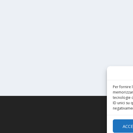
Per fornire 
memorizzare
tecnologie 
ID unici su 
negativament
ACC