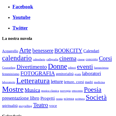
Facebook
Youtube
Twitter
La nostra nuvola
Arte
benessere
BOOKCITY
Calendari
Acquerello
calendario
cinema
Corsi
concerto
calendario
calligrafia
cinese
Donne
eventi
Divertimento
Counseling
editori
fantascienza
FOTOGRAFIA
laboratori
genitorialità
femminismo
gratis
Letteratura
letture
letture. corsi
madri
laboratorio
medicina
Mostre
Poesia
Musica
musica classica
norvegia
ottocento
Società
presentazione libro
Progetti
scienza
russia
scrittura
Teatro
voce
spiritualità
storytelling