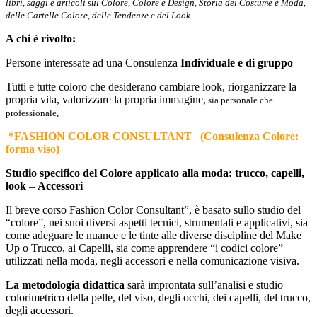
libri, saggi e articoli sul Colore, Colore e Design, Storia del Costume e Moda,
delle Cartelle Colore, delle Tendenze e del Look.
A chi è rivolto:
Persone interessate ad una Consulenza
Individuale e di gruppo
Tutti e tutte coloro che desiderano cambiare look, riorganizzare la
propria vita, valorizzare la propria immagine,
sia personale che
professionale,
*FASHION COLOR CONSULTANT (Consulenza Colore:
forma viso)
Studio specifico del Colore applicato alla moda: trucco, capelli,
look
–
Accessori
Il breve corso Fashion Color Consultant”, è basato sullo studio del
“colore”, nei suoi diversi aspetti tecnici, strumentali e applicativi, sia
come adeguare le nuance e le tinte alle diverse discipline del Make
Up o Trucco, ai Capelli, sia come apprendere “i codici colore”
utilizzati nella moda, negli accessori e nella comunicazione visiva.
La metodologia didattica
sarà improntata sull’analisi e studio
colorimetrico della pelle, del viso, degli occhi, dei capelli, del trucco,
degli accessori.