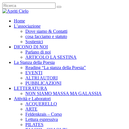
Home
L’associazione
Dove siamo & Contatti
cosa facciamo e statuto
Sostienici
DICONO DI NOI
Parlano di noi
ARTICOLO LA SESTINA
La Stanza della Poesia
Reading “La stanza della Poesia”
EVENTI
ALTRI AUTORI
PUBBLICAZIONI
LETTERATURA
NON SIAMO MASSA MA GALASSIA
Attività e Laboratori
ACQUERELLO
ARTE
Feldenkrais – Corso
Lettura espressiva
PILATES