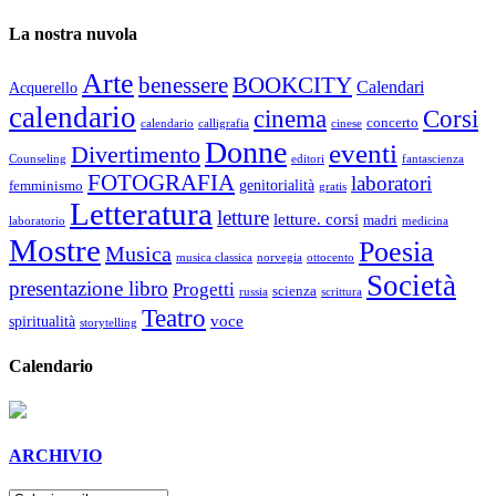
La nostra nuvola
Arte
benessere
BOOKCITY
Calendari
Acquerello
calendario
cinema
Corsi
concerto
calendario
calligrafia
cinese
Donne
eventi
Divertimento
Counseling
editori
fantascienza
FOTOGRAFIA
laboratori
genitorialità
femminismo
gratis
Letteratura
letture
letture. corsi
madri
laboratorio
medicina
Mostre
Poesia
Musica
musica classica
norvegia
ottocento
Società
presentazione libro
Progetti
scienza
russia
scrittura
Teatro
voce
spiritualità
storytelling
Calendario
ARCHIVIO