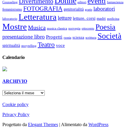
Donne
eventi
Divertimento
Counseling
editori
fantascienza
FOTOGRAFIA
laboratori
genitorialità
femminismo
gratis
Letteratura
letture
letture. corsi
madri
laboratorio
medicina
Mostre
Poesia
Musica
musica classica
norvegia
ottocento
Società
presentazione libro
Progetti
scienza
russia
scrittura
Teatro
voce
spiritualità
storytelling
Calendario
ARCHIVIO
ARCHIVIO
Cookie policy
Privacy Policy
Progettato da
Elegant Themes
| Alimentato da
WordPress