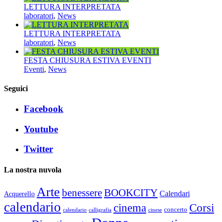
LETTURA INTERPRETATA
laboratori
,
News
LETTURA INTERPRETATA
laboratori
,
News
FESTA CHIUSURA ESTIVA EVENTI
Eventi
,
News
Seguici
Facebook
Youtube
Twitter
La nostra nuvola
Arte
benessere
BOOKCITY
Calendari
Acquerello
calendario
cinema
Corsi
concerto
calendario
calligrafia
cinese