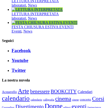
LETTURA INTERPRETATA
laboratori
,
News
LETTURA INTERPRETATA
laboratori
,
News
FESTA CHIUSURA ESTIVA EVENTI
Eventi
,
News
Seguici
Facebook
Youtube
Twitter
La nostra nuvola
Arte
benessere
BOOKCITY
Calendari
Acquerello
calendario
cinema
Corsi
concerto
calendario
calligrafia
cinese
Donne
eventi
Divertimento
Counseling
editori
fantascienza