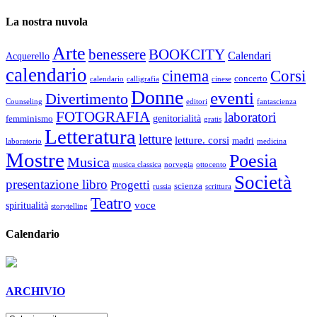
La nostra nuvola
Arte
benessere
BOOKCITY
Calendari
Acquerello
calendario
cinema
Corsi
concerto
calendario
calligrafia
cinese
Donne
eventi
Divertimento
Counseling
editori
fantascienza
FOTOGRAFIA
laboratori
genitorialità
femminismo
gratis
Letteratura
letture
letture. corsi
madri
laboratorio
medicina
Mostre
Poesia
Musica
musica classica
norvegia
ottocento
Società
presentazione libro
Progetti
scienza
russia
scrittura
Teatro
voce
spiritualità
storytelling
Calendario
ARCHIVIO