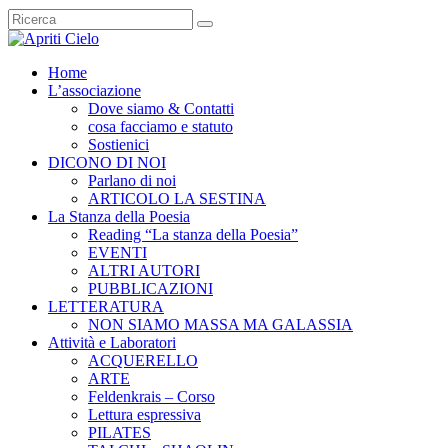
Home
L’associazione
Dove siamo & Contatti
cosa facciamo e statuto
Sostienici
DICONO DI NOI
Parlano di noi
ARTICOLO LA SESTINA
La Stanza della Poesia
Reading “La stanza della Poesia”
EVENTI
ALTRI AUTORI
PUBBLICAZIONI
LETTERATURA
NON SIAMO MASSA MA GALASSIA
Attività e Laboratori
ACQUERELLO
ARTE
Feldenkrais – Corso
Lettura espressiva
PILATES