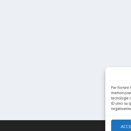
Per fornire 
memorizzare
tecnologie 
ID unici su 
negativament
ACC