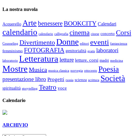
La nostra nuvola
Arte
benessere
BOOKCITY
Calendari
Acquerello
calendario
cinema
Corsi
concerto
calendario
calligrafia
cinese
Donne
eventi
Divertimento
Counseling
editori
fantascienza
FOTOGRAFIA
laboratori
genitorialità
femminismo
gratis
Letteratura
letture
letture. corsi
madri
laboratorio
medicina
Mostre
Poesia
Musica
musica classica
norvegia
ottocento
Società
presentazione libro
Progetti
scienza
russia
scrittura
Teatro
voce
spiritualità
storytelling
Calendario
ARCHIVIO