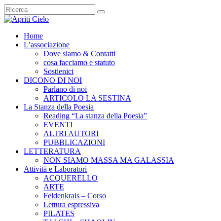
Home
L’associazione
Dove siamo & Contatti
cosa facciamo e statuto
Sostienici
DICONO DI NOI
Parlano di noi
ARTICOLO LA SESTINA
La Stanza della Poesia
Reading “La stanza della Poesia”
EVENTI
ALTRI AUTORI
PUBBLICAZIONI
LETTERATURA
NON SIAMO MASSA MA GALASSIA
Attività e Laboratori
ACQUERELLO
ARTE
Feldenkrais – Corso
Lettura espressiva
PILATES