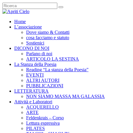
Home
L’associazione
Dove siamo & Contatti
cosa facciamo e statuto
Sostienici
DICONO DI NOI
Parlano di noi
ARTICOLO LA SESTINA
La Stanza della Poesia
Reading “La stanza della Poesia”
EVENTI
ALTRI AUTORI
PUBBLICAZIONI
LETTERATURA
NON SIAMO MASSA MA GALASSIA
Attività e Laboratori
ACQUERELLO
ARTE
Feldenkrais – Corso
Lettura espressiva
PILATES