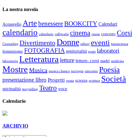
La nostra nuvola
Arte
benessere
BOOKCITY
Calendari
Acquerello
calendario
cinema
Corsi
concerto
calendario
calligrafia
cinese
Donne
eventi
Divertimento
Counseling
editori
fantascienza
FOTOGRAFIA
laboratori
genitorialità
femminismo
gratis
Letteratura
letture
letture. corsi
madri
laboratorio
medicina
Mostre
Poesia
Musica
musica classica
norvegia
ottocento
Società
presentazione libro
Progetti
scienza
russia
scrittura
Teatro
voce
spiritualità
storytelling
Calendario
ARCHIVIO