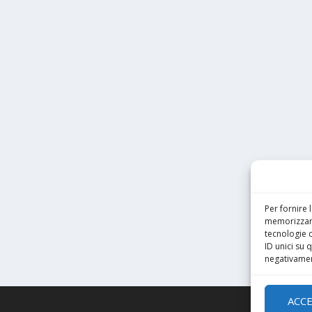
Per fornire 
memorizzare
tecnologie 
ID unici su 
negativament
ACC