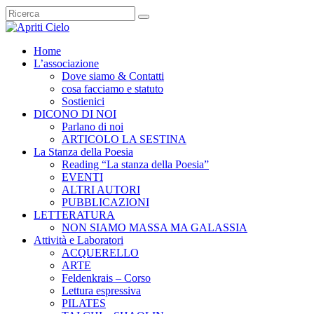
Home
L’associazione
Dove siamo & Contatti
cosa facciamo e statuto
Sostienici
DICONO DI NOI
Parlano di noi
ARTICOLO LA SESTINA
La Stanza della Poesia
Reading “La stanza della Poesia”
EVENTI
ALTRI AUTORI
PUBBLICAZIONI
LETTERATURA
NON SIAMO MASSA MA GALASSIA
Attività e Laboratori
ACQUERELLO
ARTE
Feldenkrais – Corso
Lettura espressiva
PILATES