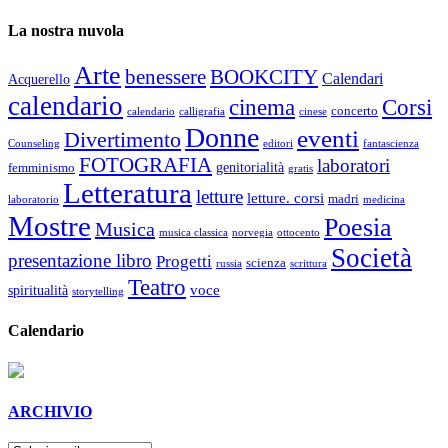
La nostra nuvola
Arte
benessere
BOOKCITY
Calendari
Acquerello
calendario
cinema
Corsi
concerto
calendario
calligrafia
cinese
Donne
eventi
Divertimento
Counseling
editori
fantascienza
FOTOGRAFIA
laboratori
genitorialità
femminismo
gratis
Letteratura
letture
letture. corsi
madri
laboratorio
medicina
Mostre
Poesia
Musica
musica classica
norvegia
ottocento
Società
presentazione libro
Progetti
scienza
russia
scrittura
Teatro
voce
spiritualità
storytelling
Calendario
ARCHIVIO