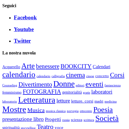
Seguici
Facebook
Youtube
Twitter
La nostra nuvola
Arte
benessere
BOOKCITY
Calendari
Acquerello
calendario
cinema
Corsi
concerto
calendario
calligrafia
cinese
Donne
eventi
Divertimento
Counseling
editori
fantascienza
FOTOGRAFIA
laboratori
genitorialità
femminismo
gratis
Letteratura
letture
letture. corsi
madri
laboratorio
medicina
Mostre
Poesia
Musica
musica classica
norvegia
ottocento
Società
presentazione libro
Progetti
scienza
russia
scrittura
Teatro
voce
spiritualità
storytelling