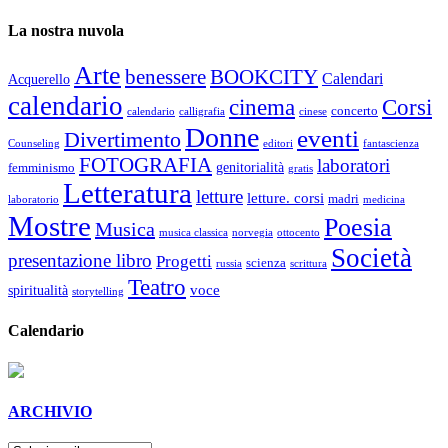
La nostra nuvola
Arte
benessere
BOOKCITY
Calendari
Acquerello
calendario
cinema
Corsi
concerto
calendario
calligrafia
cinese
Donne
eventi
Divertimento
Counseling
editori
fantascienza
FOTOGRAFIA
laboratori
genitorialità
femminismo
gratis
Letteratura
letture
letture. corsi
madri
laboratorio
medicina
Mostre
Poesia
Musica
musica classica
norvegia
ottocento
Società
presentazione libro
Progetti
scienza
russia
scrittura
Teatro
voce
spiritualità
storytelling
Calendario
ARCHIVIO