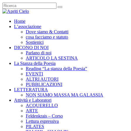
Home
L’associazione
Dove siamo & Contatti
cosa facciamo e statuto
Sostienici
DICONO DI NOI
Parlano di noi
ARTICOLO LA SESTINA
La Stanza della Poesia
Reading “La stanza della Poesia”
EVENTI
ALTRI AUTORI
PUBBLICAZIONI
LETTERATURA
NON SIAMO MASSA MA GALASSIA
Attività e Laboratori
ACQUERELLO
ARTE
Feldenkrais – Corso
Lettura espressiva
PILATES