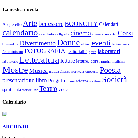
La nostra nuvola
Arte
benessere
BOOKCITY
Calendari
Acquerello
calendario
cinema
Corsi
concerto
calendario
calligrafia
cinese
Donne
eventi
Divertimento
Counseling
editori
fantascienza
FOTOGRAFIA
laboratori
genitorialità
femminismo
gratis
Letteratura
letture
letture. corsi
madri
laboratorio
medicina
Mostre
Poesia
Musica
musica classica
norvegia
ottocento
Società
presentazione libro
Progetti
scienza
russia
scrittura
Teatro
voce
spiritualità
storytelling
Calendario
ARCHIVIO