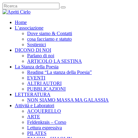
Home
L’associazione
Dove siamo & Contatti
cosa facciamo e statuto
Sostienici
DICONO DI NOI
Parlano di noi
ARTICOLO LA SESTINA
La Stanza della Poesia
Reading “La stanza della Poesia”
EVENTI
ALTRI AUTORI
PUBBLICAZIONI
LETTERATURA
NON SIAMO MASSA MA GALASSIA
Attività e Laboratori
ACQUERELLO
ARTE
Feldenkrais – Corso
Lettura espressiva
PILATES