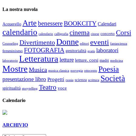
La nostra nuvola
Arte
benessere
BOOKCITY
Calendari
Acquerello
calendario
cinema
Corsi
concerto
calendario
calligrafia
cinese
Donne
eventi
Divertimento
Counseling
editori
fantascienza
FOTOGRAFIA
laboratori
genitorialità
femminismo
gratis
Letteratura
letture
letture. corsi
madri
laboratorio
medicina
Mostre
Poesia
Musica
musica classica
norvegia
ottocento
Società
presentazione libro
Progetti
scienza
russia
scrittura
Teatro
voce
spiritualità
storytelling
Calendario
ARCHIVIO