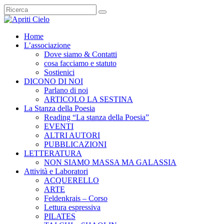
Home
L’associazione
Dove siamo & Contatti
cosa facciamo e statuto
Sostienici
DICONO DI NOI
Parlano di noi
ARTICOLO LA SESTINA
La Stanza della Poesia
Reading “La stanza della Poesia”
EVENTI
ALTRI AUTORI
PUBBLICAZIONI
LETTERATURA
NON SIAMO MASSA MA GALASSIA
Attività e Laboratori
ACQUERELLO
ARTE
Feldenkrais – Corso
Lettura espressiva
PILATES