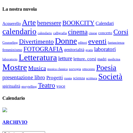
La nostra nuvola
Arte
benessere
BOOKCITY
Calendari
Acquerello
calendario
cinema
Corsi
concerto
calendario
calligrafia
cinese
Donne
eventi
Divertimento
Counseling
editori
fantascienza
FOTOGRAFIA
laboratori
genitorialità
femminismo
gratis
Letteratura
letture
letture. corsi
madri
laboratorio
medicina
Mostre
Poesia
Musica
musica classica
norvegia
ottocento
Società
presentazione libro
Progetti
scienza
russia
scrittura
Teatro
voce
spiritualità
storytelling
Calendario
ARCHIVIO