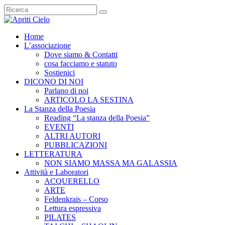
Home
L’associazione
Dove siamo & Contatti
cosa facciamo e statuto
Sostienici
DICONO DI NOI
Parlano di noi
ARTICOLO LA SESTINA
La Stanza della Poesia
Reading “La stanza della Poesia”
EVENTI
ALTRI AUTORI
PUBBLICAZIONI
LETTERATURA
NON SIAMO MASSA MA GALASSIA
Attività e Laboratori
ACQUERELLO
ARTE
Feldenkrais – Corso
Lettura espressiva
PILATES