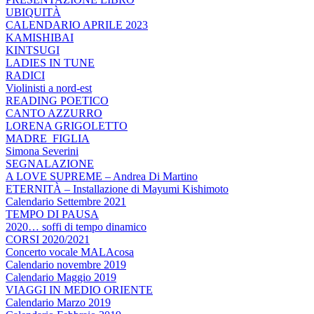
UBIQUITÀ
CALENDARIO APRILE 2023
KAMISHIBAI
KINTSUGI
LADIES IN TUNE
RADICI
Violinisti a nord-est
READING POETICO
CANTO AZZURRO
LORENA GRIGOLETTO
MADRE_FIGLIA
Simona Severini
SEGNALAZIONE
A LOVE SUPREME – Andrea Di Martino
ETERNITÀ – Installazione di Mayumi Kishimoto
Calendario Settembre 2021
TEMPO DI PAUSA
2020… soffi di tempo dinamico
CORSI 2020/2021
Concerto vocale MALAcosa
Calendario novembre 2019
Calendario Maggio 2019
VIAGGI IN MEDIO ORIENTE
Calendario Marzo 2019