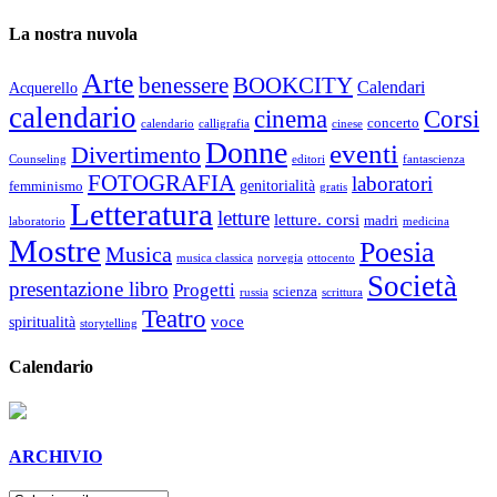
La nostra nuvola
Arte
benessere
BOOKCITY
Calendari
Acquerello
calendario
cinema
Corsi
concerto
calendario
calligrafia
cinese
Donne
eventi
Divertimento
Counseling
editori
fantascienza
FOTOGRAFIA
laboratori
genitorialità
femminismo
gratis
Letteratura
letture
letture. corsi
madri
laboratorio
medicina
Mostre
Poesia
Musica
musica classica
norvegia
ottocento
Società
presentazione libro
Progetti
scienza
russia
scrittura
Teatro
voce
spiritualità
storytelling
Calendario
ARCHIVIO