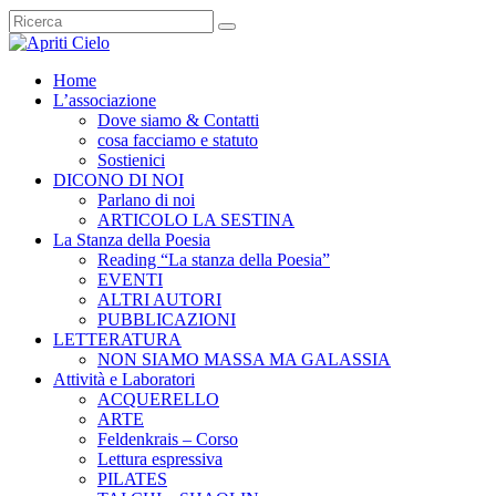
Home
L’associazione
Dove siamo & Contatti
cosa facciamo e statuto
Sostienici
DICONO DI NOI
Parlano di noi
ARTICOLO LA SESTINA
La Stanza della Poesia
Reading “La stanza della Poesia”
EVENTI
ALTRI AUTORI
PUBBLICAZIONI
LETTERATURA
NON SIAMO MASSA MA GALASSIA
Attività e Laboratori
ACQUERELLO
ARTE
Feldenkrais – Corso
Lettura espressiva
PILATES