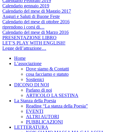
Calendario Febbraio 2019
Calendario gennaio 2019
Calendario del mese di Maggio 2017
Auguri e Saluti di Buone Feste
Calendario del mese di ottobre 2016
riprendono i corsi di…
Calendario del mese di Marzo 2016
PRESENTAZIONE LIBRO
LET’S PLAY WITH ENGLISH!
Legge dell’attrazione…
Home
L’associazione
Dove siamo & Contatti
cosa facciamo e statuto
Sostienici
DICONO DI NOI
Parlano di noi
ARTICOLO LA SESTINA
La Stanza della Poesia
Reading “La stanza della Poesia”
EVENTI
ALTRI AUTORI
PUBBLICAZIONI
LETTERATURA