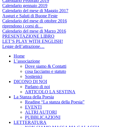
Calendario Febbraio 2019
Calendario gennaio 2019
Calendario del mese di Maggio 2017
Auguri e Saluti di Buone Feste
Calendario del mese di ottobre 2016
riprendono i corsi di…
Calendario del mese di Marzo 2016
PRESENTAZIONE LIBRO
LET’S PLAY WITH ENGLISH!
Legge dell’attrazione…
Home
L’associazione
Dove siamo & Contatti
cosa facciamo e statuto
Sostienici
DICONO DI NOI
Parlano di noi
ARTICOLO LA SESTINA
La Stanza della Poesia
Reading “La stanza della Poesia”
EVENTI
ALTRI AUTORI
PUBBLICAZIONI
LETTERATURA