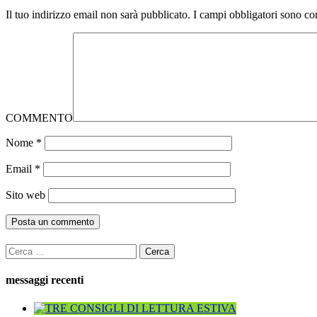
Il tuo indirizzo email non sarà pubblicato.
I campi obbligatori sono co
COMMENTO
Nome
*
Email
*
Sito web
Ricerca
per:
messaggi recenti