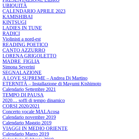
UBIQUITÀ
CALENDARIO APRILE 2023
KAMISHIBAI
KINTSUGI
LADIES IN TUNE
RADICI
Violinisti a nord-est
READING POETICO
CANTO AZZURRO
LORENA GRIGOLETTO
MADRE_FIGLIA
Simona Severini
SEGNALAZIONE
A LOVE SUPREME – Andrea Di Martino
ETERNITÀ – Installazione di Mayumi Kishimoto
Calendario Settembre 2021
TEMPO DI PAUSA
2020… soffi di tempo dinamico
CORSI 2020/2021
Concerto vocale MALAcosa
Calendario novembre 2019
Calendario Maggio 2019
VIAGGI IN MEDIO ORIENTE
Calendario Marzo 2019