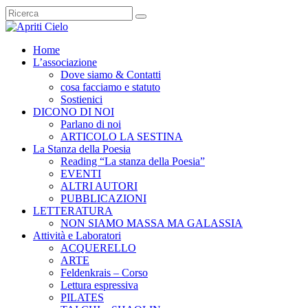
Home
L’associazione
Dove siamo & Contatti
cosa facciamo e statuto
Sostienici
DICONO DI NOI
Parlano di noi
ARTICOLO LA SESTINA
La Stanza della Poesia
Reading “La stanza della Poesia”
EVENTI
ALTRI AUTORI
PUBBLICAZIONI
LETTERATURA
NON SIAMO MASSA MA GALASSIA
Attività e Laboratori
ACQUERELLO
ARTE
Feldenkrais – Corso
Lettura espressiva
PILATES