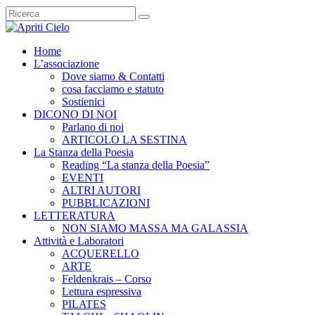
Home
L’associazione
Dove siamo & Contatti
cosa facciamo e statuto
Sostienici
DICONO DI NOI
Parlano di noi
ARTICOLO LA SESTINA
La Stanza della Poesia
Reading “La stanza della Poesia”
EVENTI
ALTRI AUTORI
PUBBLICAZIONI
LETTERATURA
NON SIAMO MASSA MA GALASSIA
Attività e Laboratori
ACQUERELLO
ARTE
Feldenkrais – Corso
Lettura espressiva
PILATES