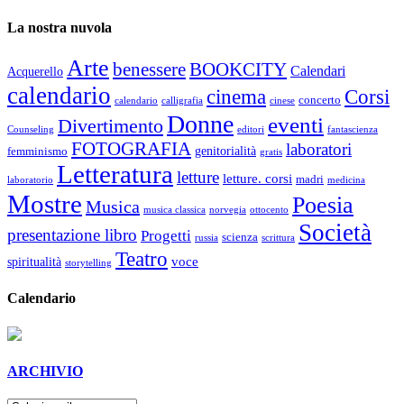
La nostra nuvola
Arte
benessere
BOOKCITY
Calendari
Acquerello
calendario
cinema
Corsi
concerto
calendario
calligrafia
cinese
Donne
eventi
Divertimento
Counseling
editori
fantascienza
FOTOGRAFIA
laboratori
genitorialità
femminismo
gratis
Letteratura
letture
letture. corsi
madri
laboratorio
medicina
Mostre
Poesia
Musica
musica classica
norvegia
ottocento
Società
presentazione libro
Progetti
scienza
russia
scrittura
Teatro
voce
spiritualità
storytelling
Calendario
ARCHIVIO