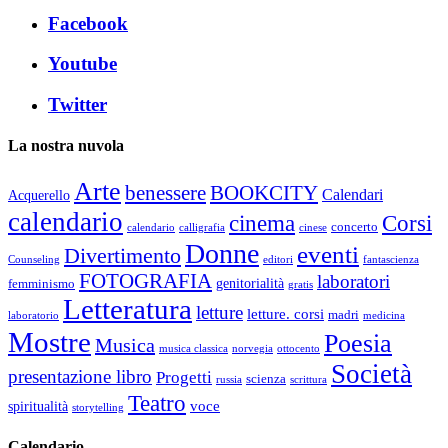
Facebook
Youtube
Twitter
La nostra nuvola
Arte
benessere
BOOKCITY
Calendari
Acquerello
calendario
cinema
Corsi
concerto
calendario
calligrafia
cinese
Donne
eventi
Divertimento
Counseling
editori
fantascienza
FOTOGRAFIA
laboratori
genitorialità
femminismo
gratis
Letteratura
letture
letture. corsi
madri
laboratorio
medicina
Mostre
Poesia
Musica
musica classica
norvegia
ottocento
Società
presentazione libro
Progetti
scienza
russia
scrittura
Teatro
voce
spiritualità
storytelling
Calendario