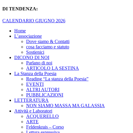
DI TENDENZA:
CALENDARIO GIUGNO 2026
Home
L’associazione
Dove siamo & Contatti
cosa facciamo e statuto
Sostienici
DICONO DI NOI
Parlano di noi
ARTICOLO LA SESTINA
La Stanza della Poesia
Reading “La stanza della Poesia”
EVENTI
ALTRI AUTORI
PUBBLICAZIONI
LETTERATURA
NON SIAMO MASSA MA GALASSIA
Attività e Laboratori
ACQUERELLO
ARTE
Feldenkrais – Corso
Lettura espressiva