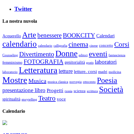
Twitter
La nostra nuvola
Arte
benessere
BOOKCITY
Calendari
Acquerello
calendario
cinema
Corsi
concerto
calendario
calligrafia
cinese
Donne
eventi
Divertimento
Counseling
editori
fantascienza
FOTOGRAFIA
laboratori
genitorialità
femminismo
gratis
Letteratura
letture
letture. corsi
madri
laboratorio
medicina
Mostre
Poesia
Musica
musica classica
norvegia
ottocento
Società
presentazione libro
Progetti
scienza
russia
scrittura
Teatro
voce
spiritualità
storytelling
Calendario