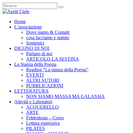
Home
L’associazione
Dove siamo & Contatti
cosa facciamo e statuto
Sostienici
DICONO DI NOI
Parlano di noi
ARTICOLO LA SESTINA
La Stanza della Poesia
Reading “La stanza della Poesia”
EVENTI
ALTRI AUTORI
PUBBLICAZIONI
LETTERATURA
NON SIAMO MASSA MA GALASSIA
Attività e Laboratori
ACQUERELLO
ARTE
Feldenkrais – Corso
Lettura espressiva
PILATES