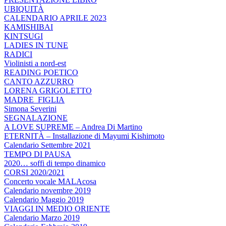
UBIQUITÀ
CALENDARIO APRILE 2023
KAMISHIBAI
KINTSUGI
LADIES IN TUNE
RADICI
Violinisti a nord-est
READING POETICO
CANTO AZZURRO
LORENA GRIGOLETTO
MADRE_FIGLIA
Simona Severini
SEGNALAZIONE
A LOVE SUPREME – Andrea Di Martino
ETERNITÀ – Installazione di Mayumi Kishimoto
Calendario Settembre 2021
TEMPO DI PAUSA
2020… soffi di tempo dinamico
CORSI 2020/2021
Concerto vocale MALAcosa
Calendario novembre 2019
Calendario Maggio 2019
VIAGGI IN MEDIO ORIENTE
Calendario Marzo 2019