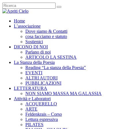
Home
L’associazione
Dove siamo & Contatti
cosa facciamo e statuto
Sostienici
DICONO DI NOI
Parlano di noi
ARTICOLO LA SESTINA
La Stanza della Poesia
Reading “La stanza della Poesia”
EVENTI
ALTRI AUTORI
PUBBLICAZIONI
LETTERATURA
NON SIAMO MASSA MA GALASSIA
Attività e Laboratori
ACQUERELLO
ARTE
Feldenkrais – Corso
Lettura espressiva
PILATES