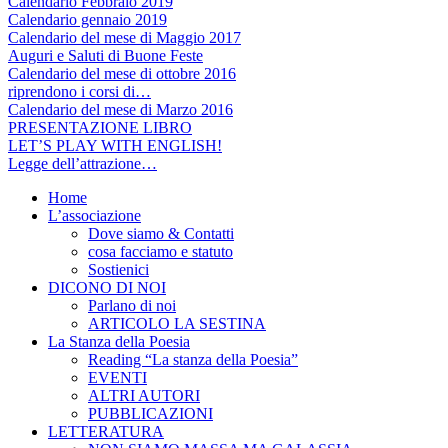
Calendario Febbraio 2019
Calendario gennaio 2019
Calendario del mese di Maggio 2017
Auguri e Saluti di Buone Feste
Calendario del mese di ottobre 2016
riprendono i corsi di…
Calendario del mese di Marzo 2016
PRESENTAZIONE LIBRO
LET’S PLAY WITH ENGLISH!
Legge dell’attrazione…
Home
L’associazione
Dove siamo & Contatti
cosa facciamo e statuto
Sostienici
DICONO DI NOI
Parlano di noi
ARTICOLO LA SESTINA
La Stanza della Poesia
Reading “La stanza della Poesia”
EVENTI
ALTRI AUTORI
PUBBLICAZIONI
LETTERATURA