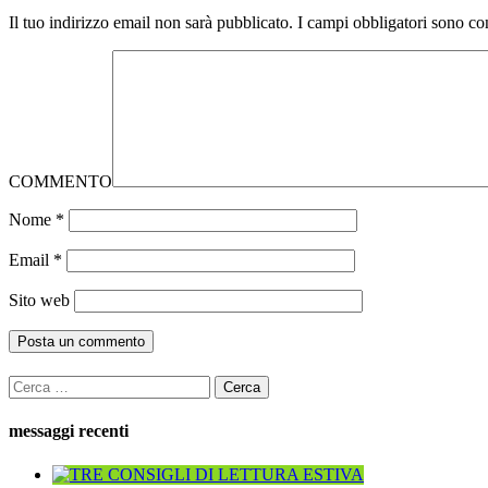
Il tuo indirizzo email non sarà pubblicato.
I campi obbligatori sono co
COMMENTO
Nome
*
Email
*
Sito web
Ricerca
per:
messaggi recenti