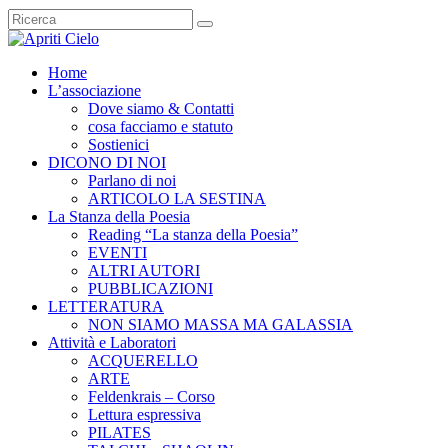
Home
L’associazione
Dove siamo & Contatti
cosa facciamo e statuto
Sostienici
DICONO DI NOI
Parlano di noi
ARTICOLO LA SESTINA
La Stanza della Poesia
Reading “La stanza della Poesia”
EVENTI
ALTRI AUTORI
PUBBLICAZIONI
LETTERATURA
NON SIAMO MASSA MA GALASSIA
Attività e Laboratori
ACQUERELLO
ARTE
Feldenkrais – Corso
Lettura espressiva
PILATES