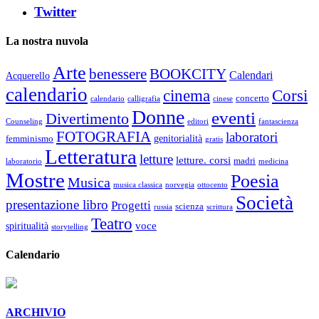
Twitter
La nostra nuvola
Arte
benessere
BOOKCITY
Calendari
Acquerello
calendario
cinema
Corsi
concerto
calendario
calligrafia
cinese
Donne
eventi
Divertimento
Counseling
editori
fantascienza
FOTOGRAFIA
laboratori
genitorialità
femminismo
gratis
Letteratura
letture
letture. corsi
madri
laboratorio
medicina
Mostre
Poesia
Musica
musica classica
norvegia
ottocento
Società
presentazione libro
Progetti
scienza
russia
scrittura
Teatro
voce
spiritualità
storytelling
Calendario
ARCHIVIO