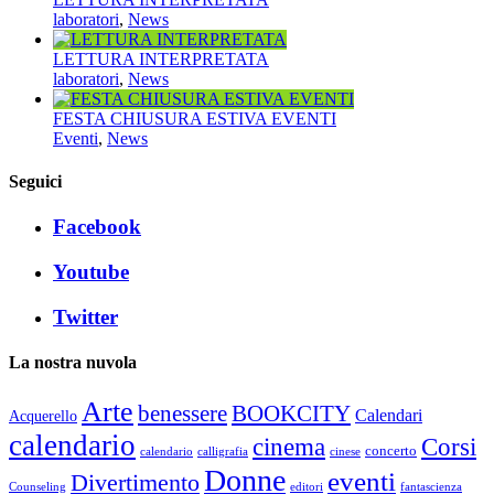
laboratori
,
News
LETTURA INTERPRETATA
laboratori
,
News
FESTA CHIUSURA ESTIVA EVENTI
Eventi
,
News
Seguici
Facebook
Youtube
Twitter
La nostra nuvola
Arte
benessere
BOOKCITY
Calendari
Acquerello
calendario
cinema
Corsi
concerto
calendario
calligrafia
cinese
Donne
eventi
Divertimento
Counseling
editori
fantascienza