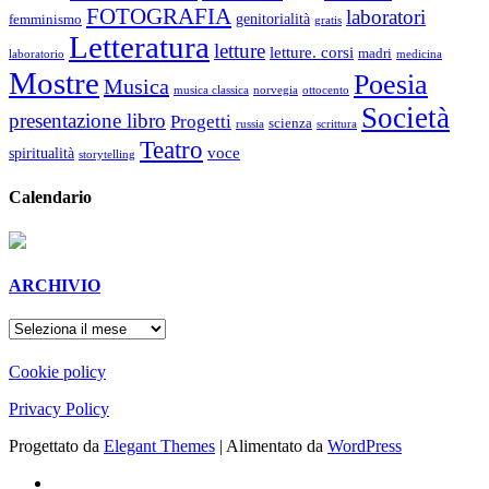
FOTOGRAFIA
laboratori
genitorialità
femminismo
gratis
Letteratura
letture
letture. corsi
madri
laboratorio
medicina
Mostre
Poesia
Musica
musica classica
norvegia
ottocento
Società
presentazione libro
Progetti
scienza
russia
scrittura
Teatro
voce
spiritualità
storytelling
Calendario
ARCHIVIO
ARCHIVIO
Cookie policy
Privacy Policy
Progettato da
Elegant Themes
| Alimentato da
WordPress