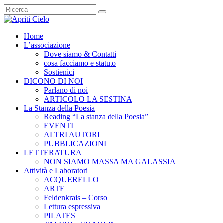
Home
L’associazione
Dove siamo & Contatti
cosa facciamo e statuto
Sostienici
DICONO DI NOI
Parlano di noi
ARTICOLO LA SESTINA
La Stanza della Poesia
Reading “La stanza della Poesia”
EVENTI
ALTRI AUTORI
PUBBLICAZIONI
LETTERATURA
NON SIAMO MASSA MA GALASSIA
Attività e Laboratori
ACQUERELLO
ARTE
Feldenkrais – Corso
Lettura espressiva
PILATES