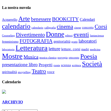
La nostra nuvola
Arte
benessere
BOOKCITY
Calendari
Acquerello
calendario
cinema
Corsi
concerto
calendario
calligrafia
cinese
Donne
eventi
Divertimento
Counseling
editori
fantascienza
FOTOGRAFIA
laboratori
genitorialità
femminismo
gratis
Letteratura
letture
letture. corsi
madri
laboratorio
medicina
Mostre
Poesia
Musica
musica classica
norvegia
ottocento
Società
presentazione libro
Progetti
scienza
russia
scrittura
Teatro
voce
spiritualità
storytelling
Calendario
ARCHIVIO