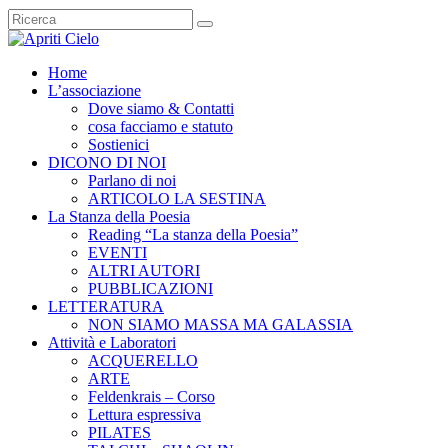
Home
L’associazione
Dove siamo & Contatti
cosa facciamo e statuto
Sostienici
DICONO DI NOI
Parlano di noi
ARTICOLO LA SESTINA
La Stanza della Poesia
Reading “La stanza della Poesia”
EVENTI
ALTRI AUTORI
PUBBLICAZIONI
LETTERATURA
NON SIAMO MASSA MA GALASSIA
Attività e Laboratori
ACQUERELLO
ARTE
Feldenkrais – Corso
Lettura espressiva
PILATES