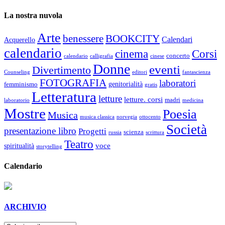
La nostra nuvola
Arte
benessere
BOOKCITY
Calendari
Acquerello
calendario
cinema
Corsi
concerto
calendario
calligrafia
cinese
Donne
eventi
Divertimento
Counseling
editori
fantascienza
FOTOGRAFIA
laboratori
genitorialità
femminismo
gratis
Letteratura
letture
letture. corsi
madri
laboratorio
medicina
Mostre
Poesia
Musica
musica classica
norvegia
ottocento
Società
presentazione libro
Progetti
scienza
russia
scrittura
Teatro
voce
spiritualità
storytelling
Calendario
ARCHIVIO