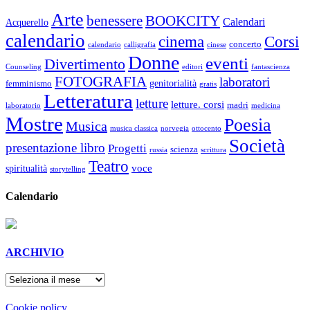
Arte
benessere
BOOKCITY
Calendari
Acquerello
calendario
cinema
Corsi
concerto
calendario
calligrafia
cinese
Donne
eventi
Divertimento
Counseling
editori
fantascienza
FOTOGRAFIA
laboratori
genitorialità
femminismo
gratis
Letteratura
letture
letture. corsi
madri
laboratorio
medicina
Mostre
Poesia
Musica
musica classica
norvegia
ottocento
Società
presentazione libro
Progetti
scienza
russia
scrittura
Teatro
voce
spiritualità
storytelling
Calendario
ARCHIVIO
ARCHIVIO
Cookie policy