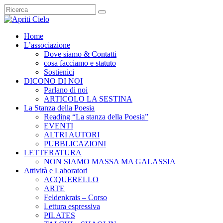
Home
L’associazione
Dove siamo & Contatti
cosa facciamo e statuto
Sostienici
DICONO DI NOI
Parlano di noi
ARTICOLO LA SESTINA
La Stanza della Poesia
Reading “La stanza della Poesia”
EVENTI
ALTRI AUTORI
PUBBLICAZIONI
LETTERATURA
NON SIAMO MASSA MA GALASSIA
Attività e Laboratori
ACQUERELLO
ARTE
Feldenkrais – Corso
Lettura espressiva
PILATES