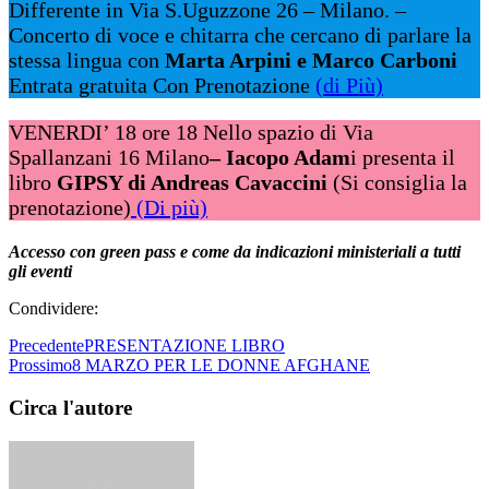
Differente in Via S.Uguzzone 26 – Milano. –
Concerto di voce e chitarra che cercano di parlare la
stessa lingua con
Marta Arpini e Marco Carboni
Entrata gratuita Con Prenotazione
(di Più)
VENERDI’ 18 ore 18 Nello spazio di Via
Spallanzani 16 Milano
– Iacopo Adam
i presenta il
libro
GIPSY di Andreas Cavaccini
(Si consiglia la
prenotazione)
(Di più)
Accesso con green pass e come da indicazioni ministeriali
a tutti
gli eventi
Condividere:
Precedente
PRESENTAZIONE LIBRO
Prossimo
8 MARZO PER LE DONNE AFGHANE
Circa l'autore