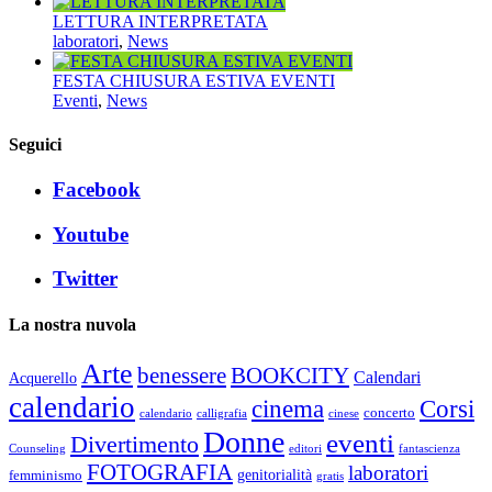
LETTURA INTERPRETATA
laboratori
,
News
FESTA CHIUSURA ESTIVA EVENTI
Eventi
,
News
Seguici
Facebook
Youtube
Twitter
La nostra nuvola
Arte
benessere
BOOKCITY
Calendari
Acquerello
calendario
cinema
Corsi
concerto
calendario
calligrafia
cinese
Donne
eventi
Divertimento
Counseling
editori
fantascienza
FOTOGRAFIA
laboratori
genitorialità
femminismo
gratis