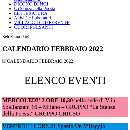
DICONO DI NOI
La Stanza della Poesia
LETTERATURA
Attività e Laboratori
VILLAGGIO DIFFERENTE
CUORI PULSANTI
Seleziona Pagina
CALENDARIO FEBBRAIO 2022
ELENCO EVENTI
MERCOLEDI’ 2 ORE 10,30
nella sede di V ia
Spallanzani 16 – Milano – GRUPPO “La Stanza
della Poesia” GRUPPO CHIUSO
VENERDI’ 11 ORE 21 Spazio Un Villaggio