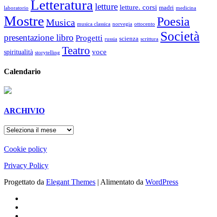
Letteratura
letture
letture. corsi
madri
laboratorio
medicina
Mostre
Poesia
Musica
musica classica
norvegia
ottocento
Società
presentazione libro
Progetti
scienza
russia
scrittura
Teatro
voce
spiritualità
storytelling
Calendario
ARCHIVIO
ARCHIVIO
Cookie policy
Privacy Policy
Progettato da
Elegant Themes
| Alimentato da
WordPress