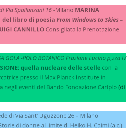
di Via Spallanzani 16
-Milano
MARINA
del libro di poesia
From Windows to Skies –
UIGI CANNILLO
Consigliata la Prenotazione
A GOLA -POLO BOTANICO Frazione Lucino p,zza IV
IONE: quella nucleare delle stelle
con la
rcatrice presso il Max Planck Institute in
a negli eventi del Bando Fondazione Cariplo
(di
ede di Via Sant’ Uguzzone 26 – Milano
torie di donne al limite di Heiko H. Caimi (a c.)