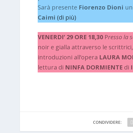
Sarà presente
Fiorenzo Dioni
un
Caimi
(di più)
VENERDI’ 29 ORE 18,30
P
resso la 
noir e gialla attraverso le scrittric
introduzioni all’opera
LAURA MOD
lettura di
NINFA DORMIENTE
di
CONDIVIDERE: