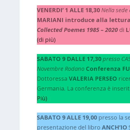
VENERDI’ 1 ALLE 18,30
Nella sede 
MARIANI introduce alla lettura 
Collected Poemes 1985 – 2020
di
L
(di più)
SABATO 9 DALLE 17,30
presso
CAS
Novembre Rodano
Conferenza FUS
Dottoressa
VALERIA PERSEO
rice
Germania. La conferenza è inserit
Più)
SABATO 9 ALLE 19,00
presso la s
presentazione del libro
ANCH’IO
S