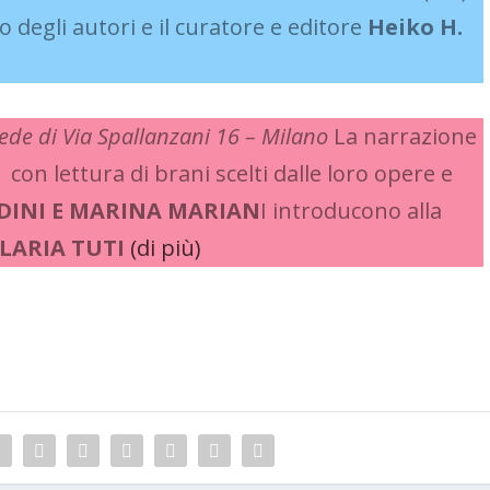
o degli autori e il curatore e editore
Heiko H.
sede di Via Spallanzani 16 – Milano
La narrazione
i, con lettura di brani scelti dalle loro opere e
INI E MARINA MARIAN
I introducono alla
ILARIA TUTI
(di più)