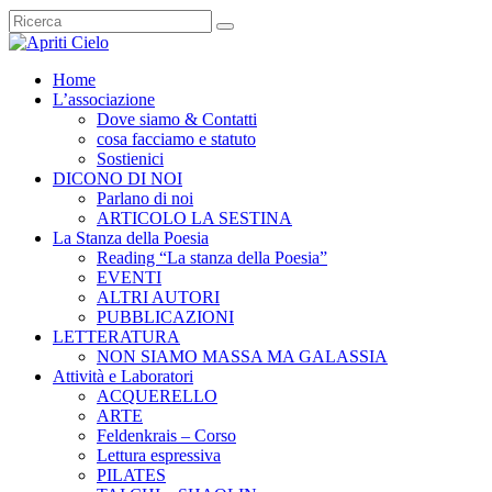
Home
L’associazione
Dove siamo & Contatti
cosa facciamo e statuto
Sostienici
DICONO DI NOI
Parlano di noi
ARTICOLO LA SESTINA
La Stanza della Poesia
Reading “La stanza della Poesia”
EVENTI
ALTRI AUTORI
PUBBLICAZIONI
LETTERATURA
NON SIAMO MASSA MA GALASSIA
Attività e Laboratori
ACQUERELLO
ARTE
Feldenkrais – Corso
Lettura espressiva
PILATES