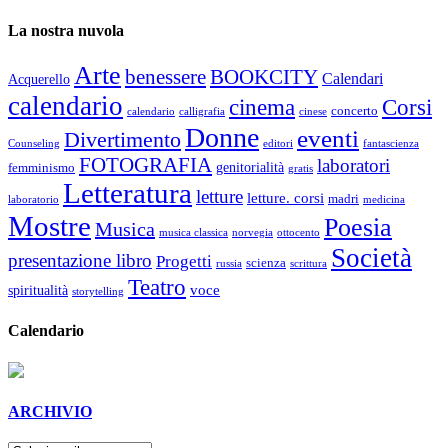
La nostra nuvola
Arte
benessere
BOOKCITY
Calendari
Acquerello
calendario
cinema
Corsi
concerto
calendario
calligrafia
cinese
Donne
eventi
Divertimento
Counseling
editori
fantascienza
FOTOGRAFIA
laboratori
genitorialità
femminismo
gratis
Letteratura
letture
letture. corsi
madri
laboratorio
medicina
Mostre
Poesia
Musica
musica classica
norvegia
ottocento
Società
presentazione libro
Progetti
scienza
russia
scrittura
Teatro
voce
spiritualità
storytelling
Calendario
ARCHIVIO