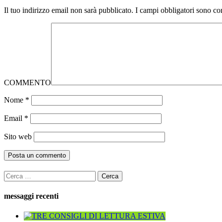
Il tuo indirizzo email non sarà pubblicato.
I campi obbligatori sono co
COMMENTO
Nome
*
Email
*
Sito web
Ricerca
per:
messaggi recenti