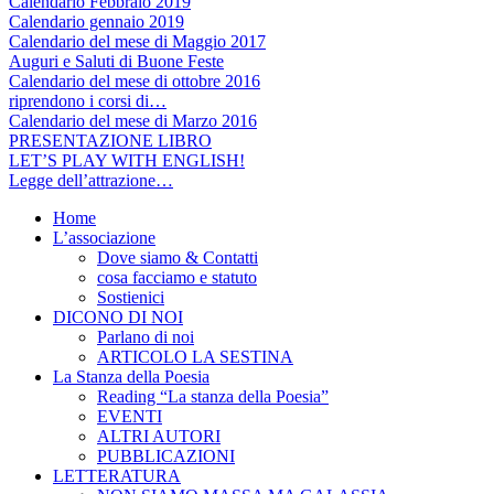
Calendario Febbraio 2019
Calendario gennaio 2019
Calendario del mese di Maggio 2017
Auguri e Saluti di Buone Feste
Calendario del mese di ottobre 2016
riprendono i corsi di…
Calendario del mese di Marzo 2016
PRESENTAZIONE LIBRO
LET’S PLAY WITH ENGLISH!
Legge dell’attrazione…
Home
L’associazione
Dove siamo & Contatti
cosa facciamo e statuto
Sostienici
DICONO DI NOI
Parlano di noi
ARTICOLO LA SESTINA
La Stanza della Poesia
Reading “La stanza della Poesia”
EVENTI
ALTRI AUTORI
PUBBLICAZIONI
LETTERATURA