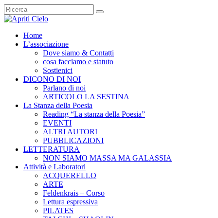
Home
L’associazione
Dove siamo & Contatti
cosa facciamo e statuto
Sostienici
DICONO DI NOI
Parlano di noi
ARTICOLO LA SESTINA
La Stanza della Poesia
Reading “La stanza della Poesia”
EVENTI
ALTRI AUTORI
PUBBLICAZIONI
LETTERATURA
NON SIAMO MASSA MA GALASSIA
Attività e Laboratori
ACQUERELLO
ARTE
Feldenkrais – Corso
Lettura espressiva
PILATES