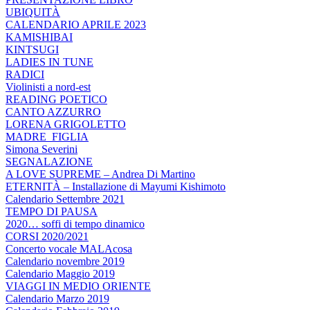
UBIQUITÀ
CALENDARIO APRILE 2023
KAMISHIBAI
KINTSUGI
LADIES IN TUNE
RADICI
Violinisti a nord-est
READING POETICO
CANTO AZZURRO
LORENA GRIGOLETTO
MADRE_FIGLIA
Simona Severini
SEGNALAZIONE
A LOVE SUPREME – Andrea Di Martino
ETERNITÀ – Installazione di Mayumi Kishimoto
Calendario Settembre 2021
TEMPO DI PAUSA
2020… soffi di tempo dinamico
CORSI 2020/2021
Concerto vocale MALAcosa
Calendario novembre 2019
Calendario Maggio 2019
VIAGGI IN MEDIO ORIENTE
Calendario Marzo 2019