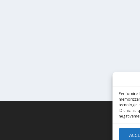
Per fornire 
memorizzare
tecnologie 
ID unici su 
negativament
ACC