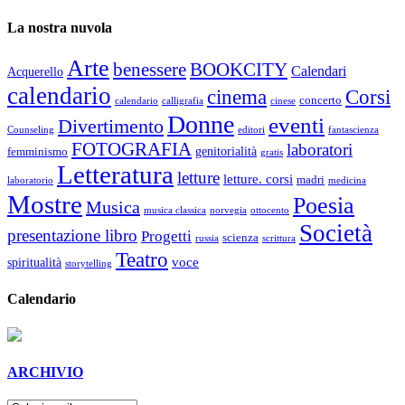
La nostra nuvola
Arte
benessere
BOOKCITY
Calendari
Acquerello
calendario
cinema
Corsi
concerto
calendario
calligrafia
cinese
Donne
eventi
Divertimento
Counseling
editori
fantascienza
FOTOGRAFIA
laboratori
genitorialità
femminismo
gratis
Letteratura
letture
letture. corsi
madri
laboratorio
medicina
Mostre
Poesia
Musica
musica classica
norvegia
ottocento
Società
presentazione libro
Progetti
scienza
russia
scrittura
Teatro
voce
spiritualità
storytelling
Calendario
ARCHIVIO