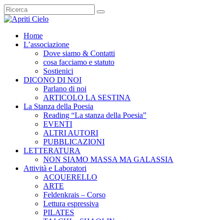
Home
L’associazione
Dove siamo & Contatti
cosa facciamo e statuto
Sostienici
DICONO DI NOI
Parlano di noi
ARTICOLO LA SESTINA
La Stanza della Poesia
Reading “La stanza della Poesia”
EVENTI
ALTRI AUTORI
PUBBLICAZIONI
LETTERATURA
NON SIAMO MASSA MA GALASSIA
Attività e Laboratori
ACQUERELLO
ARTE
Feldenkrais – Corso
Lettura espressiva
PILATES