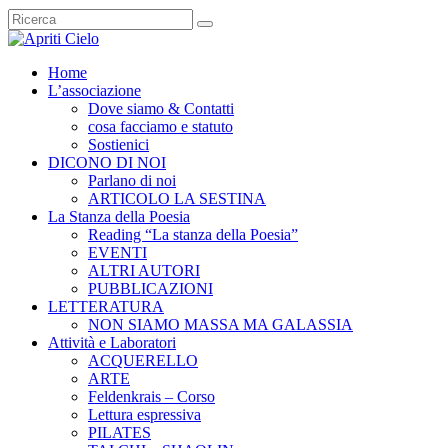
Home
L’associazione
Dove siamo & Contatti
cosa facciamo e statuto
Sostienici
DICONO DI NOI
Parlano di noi
ARTICOLO LA SESTINA
La Stanza della Poesia
Reading “La stanza della Poesia”
EVENTI
ALTRI AUTORI
PUBBLICAZIONI
LETTERATURA
NON SIAMO MASSA MA GALASSIA
Attività e Laboratori
ACQUERELLO
ARTE
Feldenkrais – Corso
Lettura espressiva
PILATES