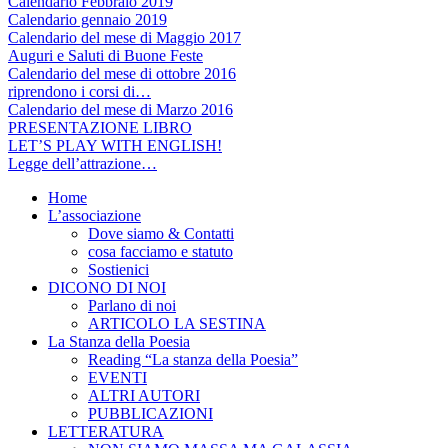
Calendario Febbraio 2019
Calendario gennaio 2019
Calendario del mese di Maggio 2017
Auguri e Saluti di Buone Feste
Calendario del mese di ottobre 2016
riprendono i corsi di…
Calendario del mese di Marzo 2016
PRESENTAZIONE LIBRO
LET’S PLAY WITH ENGLISH!
Legge dell’attrazione…
Home
L’associazione
Dove siamo & Contatti
cosa facciamo e statuto
Sostienici
DICONO DI NOI
Parlano di noi
ARTICOLO LA SESTINA
La Stanza della Poesia
Reading “La stanza della Poesia”
EVENTI
ALTRI AUTORI
PUBBLICAZIONI
LETTERATURA