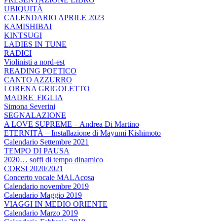
UBIQUITÀ
CALENDARIO APRILE 2023
KAMISHIBAI
KINTSUGI
LADIES IN TUNE
RADICI
Violinisti a nord-est
READING POETICO
CANTO AZZURRO
LORENA GRIGOLETTO
MADRE_FIGLIA
Simona Severini
SEGNALAZIONE
A LOVE SUPREME – Andrea Di Martino
ETERNITÀ – Installazione di Mayumi Kishimoto
Calendario Settembre 2021
TEMPO DI PAUSA
2020… soffi di tempo dinamico
CORSI 2020/2021
Concerto vocale MALAcosa
Calendario novembre 2019
Calendario Maggio 2019
VIAGGI IN MEDIO ORIENTE
Calendario Marzo 2019