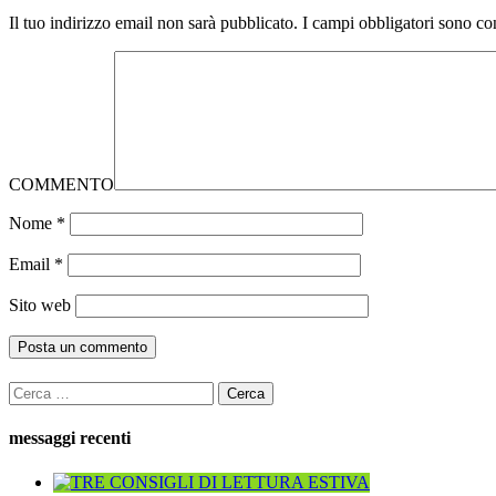
Il tuo indirizzo email non sarà pubblicato.
I campi obbligatori sono co
COMMENTO
Nome
*
Email
*
Sito web
Ricerca
per:
messaggi recenti